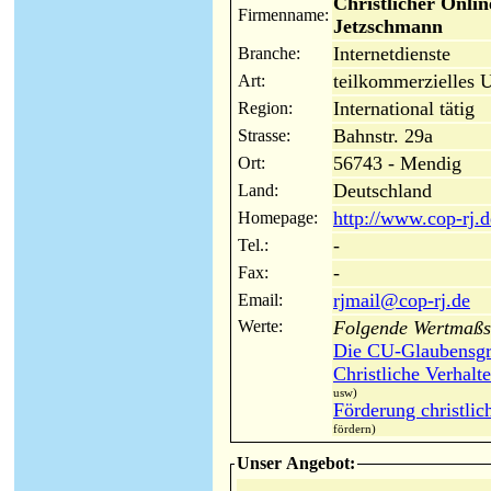
Christlicher Onlin
Firmenname:
Jetzschmann
Internetdienste
Branche:
teilkommerzielles 
Art:
International tätig
Region:
Bahnstr. 29a
Strasse:
56743 - Mendig
Ort:
Deutschland
Land:
http://www.cop-rj.d
Homepage:
-
Tel.:
-
Fax:
rjmail@cop-rj.de
Email:
Werte:
Folgende Wertmaßst
Die CU-Glaubensgr
Christliche Verhal
usw)
Förderung christlic
fördern)
Unser Angebot: