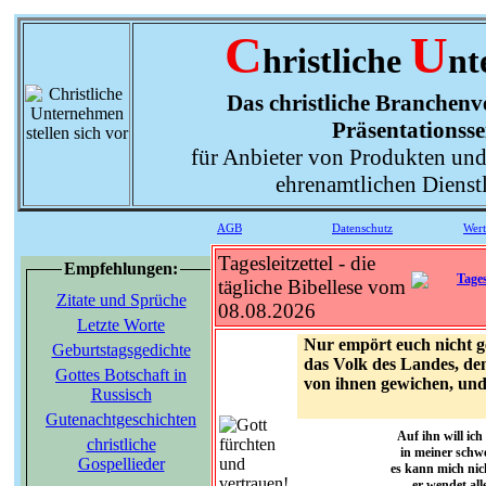
C
U
hristliche
nt
Das christliche Branchenve
Präsentationsse
für Anbieter von Produkten und
ehrenamtlichen Dienst
AGB
Datenschutz
Wer
Tagesleitzettel - die
Empfehlungen:
tägliche Bibellese vom
Zitate und Sprüche
08.08.2026
Letzte Worte
Nur empört euch nicht 
Geburtstagsgedichte
das Volk des Landes, den
Gottes Botschaft in
von ihnen gewichen, und 
Russisch
Gutenachtgeschichten
Auf ihn will ich
christliche
in meiner schwe
Gospellieder
es kann mich nic
er wendet all