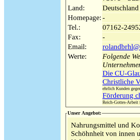
Land:
Deutschland
Homepage:
-
Tel.:
07162-2495
Fax:
-
Email:
rolandbrhl@
Werte:
Folgende Wer
Unternehme
Die CU-Glau
Christliche 
ehrlich Kunden gege
Förderung ch
Reich-Gottes-Arbeit 
Unser Angebot:
Nahrungsmittel und Ko
Schöhnheit von innen