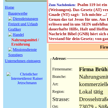
Psalm 119 ist ein
Zum Nachdenken:
Home
(Weisungen). Das Gesetz (AT) verl
Baugewerbe
Gnade (NT) sagt: `Ich möchte ...!
Dienstleistungen
Genau das tat Jesus für uns. Au
Freizeit und Urlaub
erlösen und in uns SEIN unfehlba
dauerhafte Hilfe, Halt und Hoffnu
Grafiker
Nachricht Bibel (GNB) hört sich 
Handel
Verstand für dein Gesetz; von ga
Nahrungsmittel /
Ernährung
Fir
Missionsdienste
Sonstiges
Adresse:
Unternehmen eintragen
Firma Brüh
Firmenname:
Nahrungsmit
Branche:
kommerziell
Art:
Lokal tätig
Region:
Strasse:
Drosselstraß
73079 - Süß
Ort: