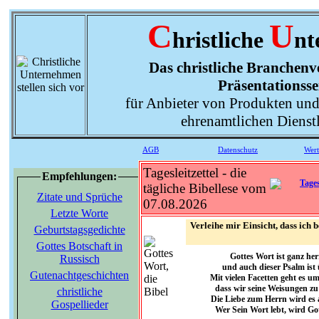
C
U
hristliche
nt
Das christliche Branchenve
Präsentationsse
für Anbieter von Produkten und
ehrenamtlichen Dienst
AGB
Datenschutz
Wer
Tagesleitzettel - die
Empfehlungen:
tägliche Bibellese vom
Zitate und Sprüche
07.08.2026
Letzte Worte
Verleihe mir Einsicht, dass ich
Geburtstagsgedichte
Gottes Botschaft in
Gottes Wort ist ganz he
Russisch
und auch dieser Psalm ist
Gutenachtgeschichten
Mit vielen Facetten geht es u
dass wir seine Weisungen zu
christliche
Die Liebe zum Herrn wird es 
Gospellieder
Wer Sein Wort lebt, wird Go